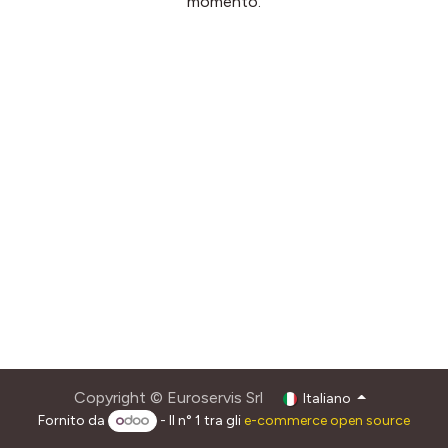
momento.
Copyright © Euroservis Srl
Italiano
Fornito da
- Il n° 1 tra gli
e-commerce open source